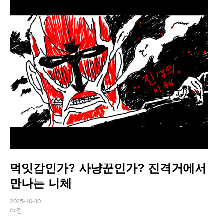
먹잇감인가? 사냥꾼인가? 진격거에서
만나는 니체
2025-10-30
여정