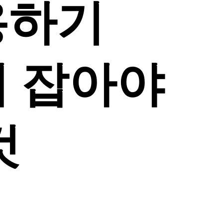
용하기
 잡아야
것