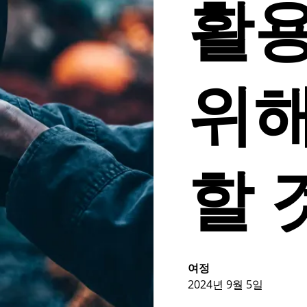
활
위해
할 
여정
2024년 9월 5일