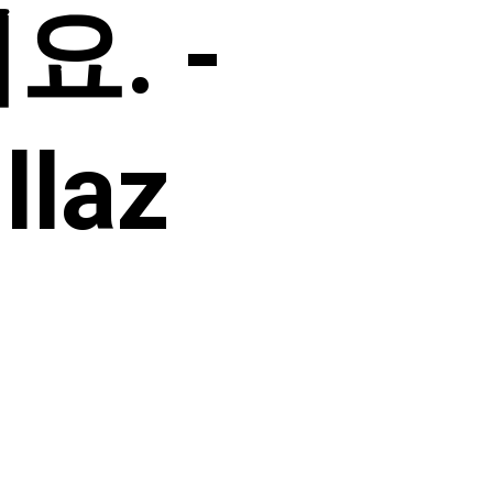
요. -
llaz