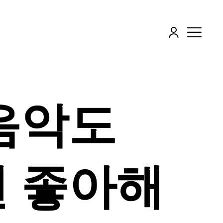
음악도
 좋아해